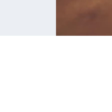
Leer, Ins
De EduBuilder stelt u
zoals cursussen, inst
Creëer zelf interacti
mogelijkheden. Voeg