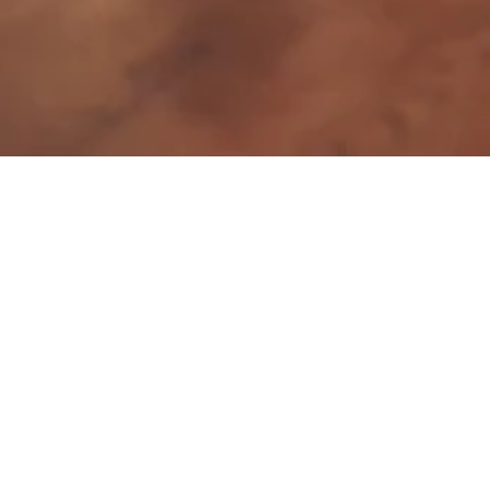
trueer en toets
 in staat om zelfstandig elearning materiaal
ructies en handleidingen te maken.
eve elearnings met een scala aan
 vragen toe, geef feedback op antwoorden